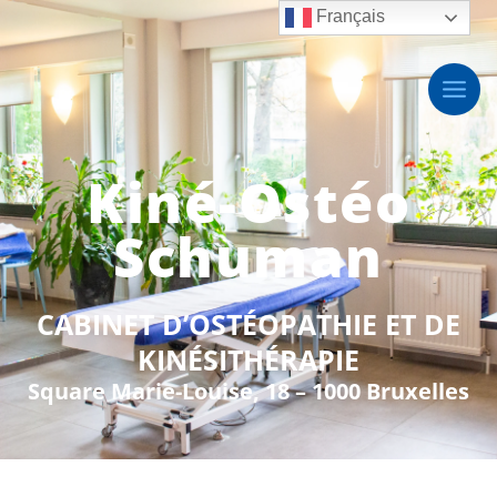
Français
Kiné-Ostéo
Schuman
CABINET D’OSTÉOPATHIE ET DE
KINÉSITHÉRAPIE
Square Marie-Louise, 18 – 1000 Bruxelles